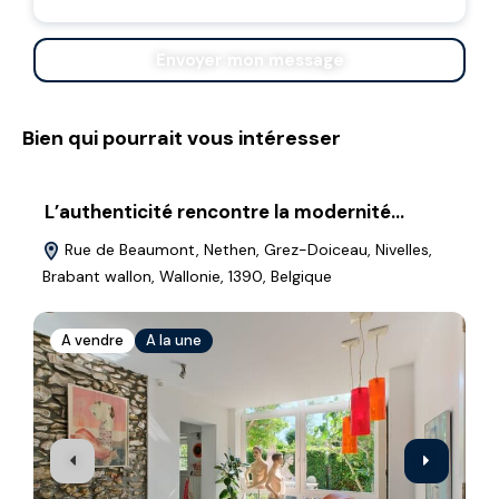
Envoyer mon message
Bien qui pourrait vous intéresser
L’authenticité rencontre la modernité…
S
Rue de Beaumont, Nethen, Grez-Doiceau, Nivelles,
Brabant wallon, Wallonie, 1390, Belgique
w
A vendre
A la une