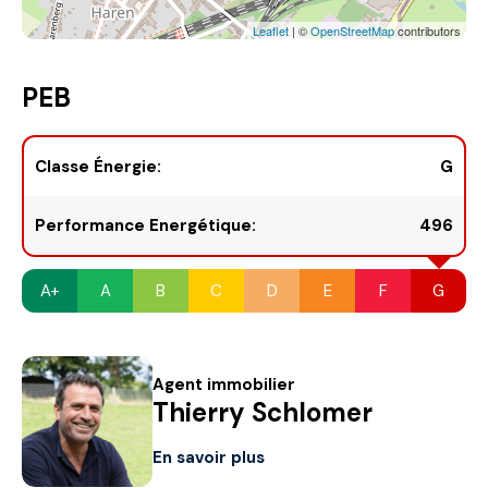
Leaflet
| ©
OpenStreetMap
contributors
PEB
Classe Énergie:
G
Performance Energétique:
496
A+
A
B
C
D
E
F
G
Agent immobilier
Thierry Schlomer
En savoir plus