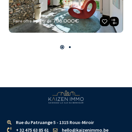
795.000€
Faire offre à partir de
Rue du Patruange 5 - 1315 Roux-Miroir
+ 32 475 63 85 61
hello@kaizenimmo.be