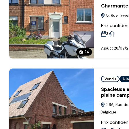
Charmante m
8, Rue Twyeni
Prix confident
3
1
Ajout :
28/02/2
24
Vendu
A l
Spacieuse e
pleine cam
26A, Rue de 
Belgique
Prix confident