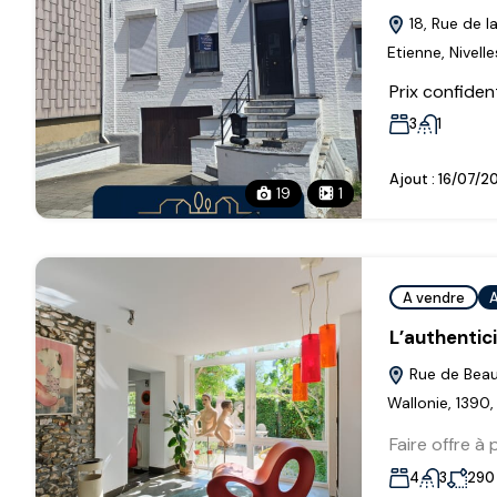
18, Rue de l
Etienne, Nivell
Prix confident
3
1
Ajout :
16/07/2
19
1
A vendre
A
L’authentic
Rue de Beaum
Wallonie, 1390,
Faire offre à 
4
3
290