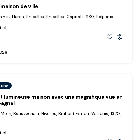
aison de ville
nck, Haren, Bruxelles, Bruxelles-Capitale, 1130, Belgique
iel
026
a une
t lumineuse maison avec une magnifique vue en
pagne!
Melin, Beauvechain, Nivelles, Brabant wallon, Wallonie, 1320,
iel