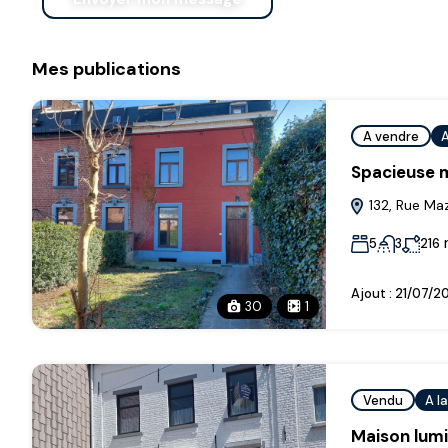
Mes publications
A vendre
A
Spacieuse m
132, Rue Maz
5
3
216
Ajout :
21/07/2
30
1
Vendu
A l
Maison lumi