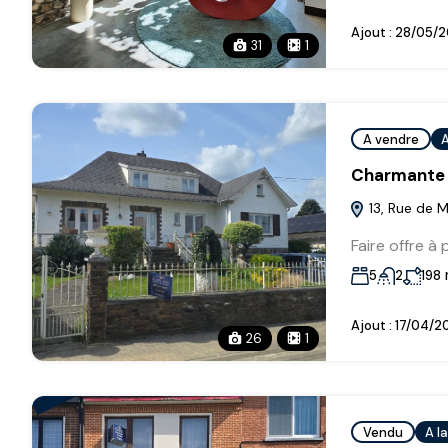
Ajout :
28/05/2
31
1
A vendre
A
Charmante v
13, Rue de M
Faire offre à 
5
2
198
Ajout :
17/04/2
26
1
Vendu
A l