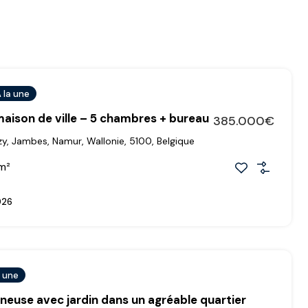
 la une
aison de ville – 5 chambres + bureau
385.000€
y, Jambes, Namur, Wallonie, 5100, Belgique
m²
026
a une
neuse avec jardin dans un agréable quartier