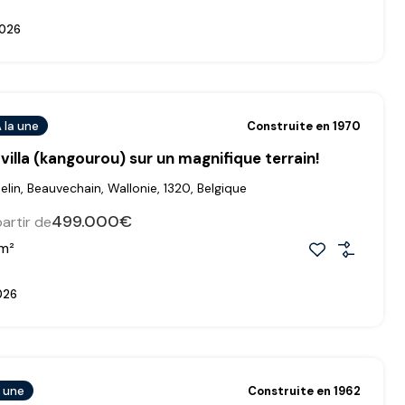
026
 la une
Construite en 1970
illa (kangourou) sur un magnifique terrain!
elin, Beauvechain, Wallonie, 1320, Belgique
499.000€
partir de
m²
026
a une
Construite en 1962