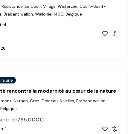
a Résistance, Le Court Village, Wisterzée, Court-Saint-
es, Brabant wallon, Wallonie, 1490, Belgique
iel
026
 la une
ité rencontre la modernité au cœur de la nature
ont, Nethen, Grez-Doiceau, Nivelles, Brabant wallon,
 Belgique
795.000€
partir de
m²