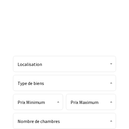
Chez Kaizen Immo, nous croyons en des valeurs
essentielles : transparence, confiance, intégrité et un
service orienté vers la sérénité et les émotions
positives.
Localisation
Type de biens
Prix Minimum
Prix Maximum
Nombre de chambres